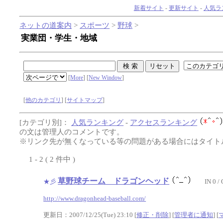
新着サイト
-
更新サイト
-
人気ラ
ネットの道案内
>
スポーツ
>
野球
>
実業団・学生・地域
[
More
] [
New Window
]
[
他のカテゴリ
] [
サイトマップ
]
[カテゴリ別]：
人気ランキング
-
アクセスランキング
の文は管理人のコメントです。
※リンク先が無くなっている等の問題がある場合にはタイトル
1 - 2 ( 2 件中 )
草野球チーム ドラゴンヘッド
★彡
IN 0 /
http://www.dragonhead-baseball.com/
更新日：2007/12/25(Tue) 23:10 [
修正・削除
] [
管理者に通知
]
[