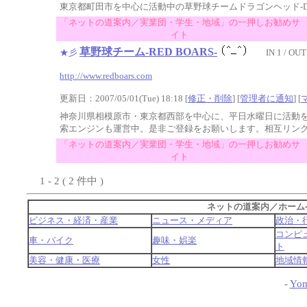
東京都町田市を中心に活動中の草野球チームドラゴンヘッド-DRA
「ネットの道案内／実業団・学生・地域」の一押しお勧めサ
イト
草野球チーム-RED BOARS-
★彡
IN 1 / OUT
http://www.redboars.com
更新日：2007/05/01(Tue) 18:18 [
修正・削除
] [
管理者に通知
]
[
神奈川県相模原市・東京都西部を中心に、平日水曜日に活動
索エンジンも運営中。是非ご登録をお願いします。相互リン
「ネットの道案内／実業団・学生・地域」の一押しお勧めサ
イト
1 - 2 ( 2 件中 )
ネットの道案内／ホーム
ビジネス・経済・産業
ニュース・メディア
政治・
コンピ
車・バイク
趣味・娯楽
ト
美容・健康・医療
女性
地域情
-
Yom