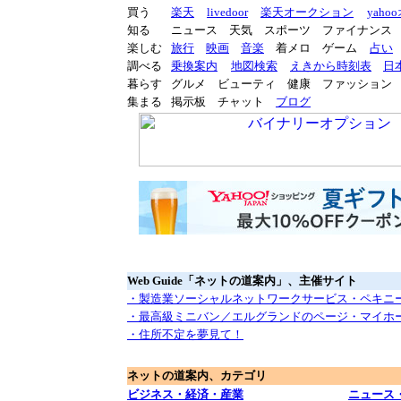
買う
楽天
livedoor
楽天オークション
yah
知る
ニュース 天気 スポーツ ファイナンス
楽しむ
旅行
映画
音楽
着メロ ゲーム
占い
調べる
乗換案内
地図検索
えきから時刻表
日
暮らす
グルメ ビューティ 健康 ファッション
集まる
掲示板 チャット
ブログ
Web Guide「ネットの道案内」、主催サイト
・製造業ソーシャルネットワークサービス
・ペキニ
・最高級ミニバン／エルグランドのページ
・マイホ
・住所不定を夢見て！
ネットの道案内、カテゴリ
ビジネス・経済・産業
ニュース