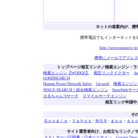
ネットの道案内が、携
携帯電話でもインターネットを
http://www.seawave.jp/
携帯にメールでアドレ
トップページ相互リンク／検索エンジン・ラ
検索エンジン【WODGE】
相互リンクドクター
A
GOODSEARCH
Human Power Network Salon
1st-seek
検索エンジン Rei
SPACE-SEARCH！総合検索エンジン
SussiWebサー
はるちゃん’Sサーチ
スマイルサーチエンジン
相互リンク申請中
そ
-
-
Ｇｏｏｇｌｅ
Ｙａｈｏｏ
-
ＭＳＮ
-
ｇｏｏ
ｅｘ
サイト運営者向け、お役立ちリンク／サ
ＳＳＬサーバ証明書／日本ベリサイン
Google Danc