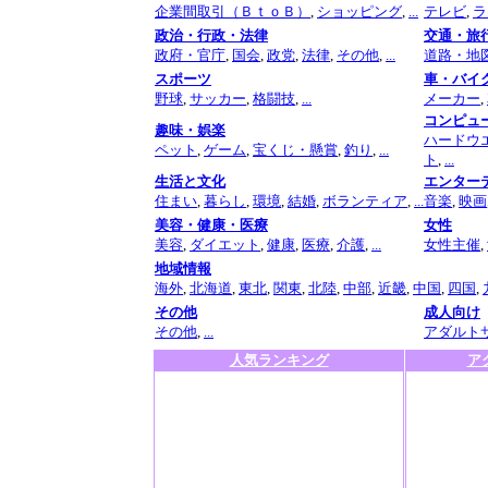
企業間取引（ＢｔｏＢ）
,
ショッピング
,
...
テレビ
,
ラ
政治・行政・法律
交通・旅
政府・官庁
,
国会
,
政党
,
法律
,
その他
,
...
道路・地
スポーツ
車・バイ
野球
,
サッカー
,
格闘技
,
...
メーカー
,
コンピュ
趣味・娯楽
ハードウ
ペット
,
ゲーム
,
宝くじ・懸賞
,
釣り
,
...
ト
,
...
生活と文化
エンター
住まい
,
暮らし
,
環境
,
結婚
,
ボランティア
,
...
音楽
,
映画
美容・健康・医療
女性
美容
,
ダイエット
,
健康
,
医療
,
介護
,
...
女性主催
,
地域情報
海外
,
北海道
,
東北
,
関東
,
北陸
,
中部
,
近畿
,
中国
,
四国
,
その他
成人向け
その他
,
...
アダルト
人気ランキング
ア