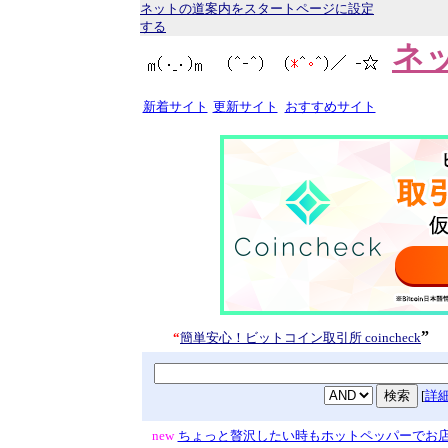
ネットの道案内をスタートページに設定
する
ネ
新着サイト
更新サイト
おすすめサイト
”
“
簡単安心！ビットコイン取引所 coincheck
[
詳
new
ちょっと贅沢したい時もホットペッパーでお店検